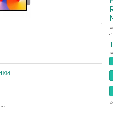
Ко
До
1
Ко
ики
оль