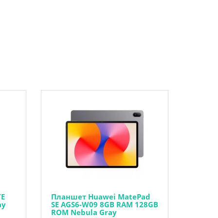
TE
Планшет Huawei MatePad
ay
SE AGS6-W09 8GB RAM 128GB
ROM Nebula Gray