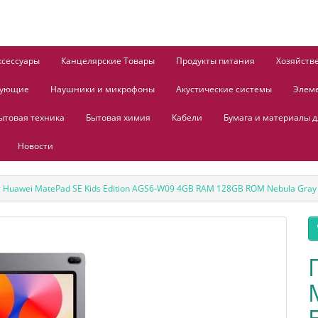
ксессуары
Канцелярские Товары
Продукты питания
Хозяйств
тующие
Наушники и микрофоны
Акустические системы
Элем
ытовая техника
Бытовая химия
Кабели
Бумага и материалы д
Новости
Huawei MatePad SE Kids Edition AGS6-W09 4GB RAM 128GB ROM Nebula Gray