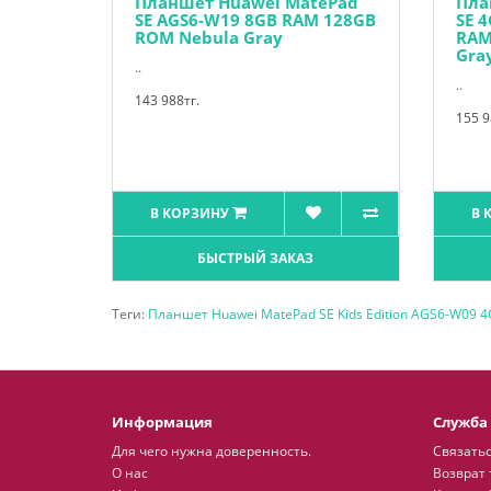
Планшет Huawei MatePad
Пла
SE AGS6-W19 8GB RAM 128GB
SE 
ROM Nebula Gray
RAM
Gra
..
..
143 988тг.
155 9
В КОРЗИНУ
В 
БЫСТРЫЙ ЗАКАЗ
Теги:
Планшет Huawei MatePad SE Kids Edition AGS6-W09 
Информация
Служба
Для чего нужна доверенность.
Связатьс
О нас
Возврат 