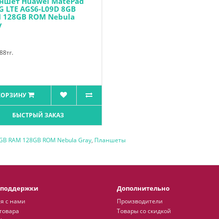
ншет Huawei MatePad
4G LTE AGS6-L09D 8GB
 128GB ROM Nebula
y
88тг.
КОРЗИНУ
БЫСТРЫЙ ЗАКАЗ
4GB RAM 128GB ROM Nebula Gray
,
Планшеты
 поддержки
Дополнительно
я с нами
Производители
товара
Товары со скидкой