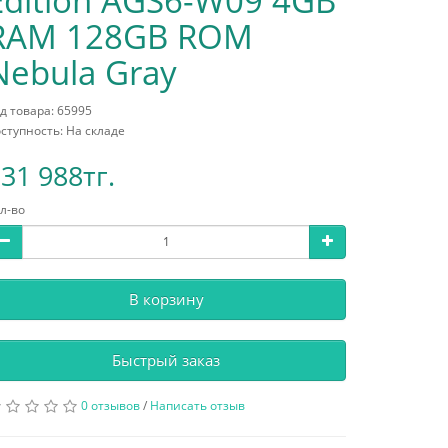
Edition AGS6-W09 4GB
RAM 128GB ROM
Nebula Gray
д товара: 65995
ступность: На складе
31 988тг.
л-во
В корзину
Быстрый заказ
0 отзывов
/
Написать отзыв