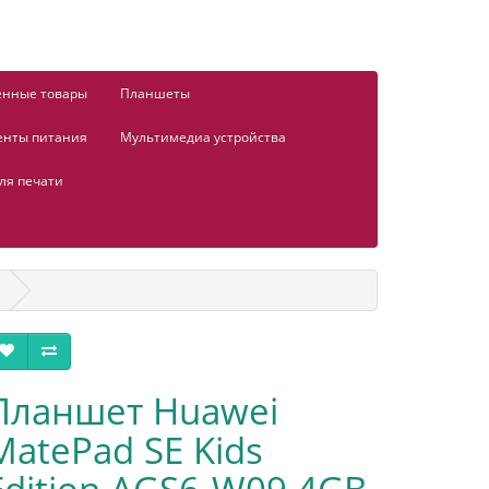
енные товары
Планшеты
енты питания
Мультимедиа устройства
ля печати
Планшет Huawei
MatePad SE Kids