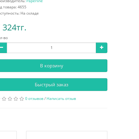
роизводитель:
Paperline
д товара: 4655
ступность: На складе
 324тг.
л-во
В корзину
Быстрый заказ
0 отзывов
/
Написать отзыв