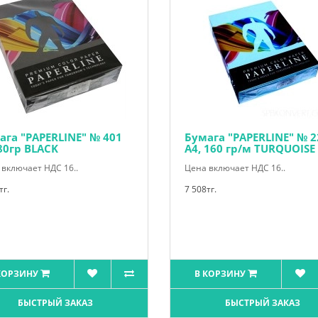
ага "PAPERLINE" № 401
Бумага "PAPERLINE" № 2
 80гр BLACK
А4, 160 гр/м TURQUOISE
включает НДС 16..
Цена включает НДС 16..
тг.
7 508тг.
КОРЗИНУ
В КОРЗИНУ
БЫСТРЫЙ ЗАКАЗ
БЫСТРЫЙ ЗАКАЗ