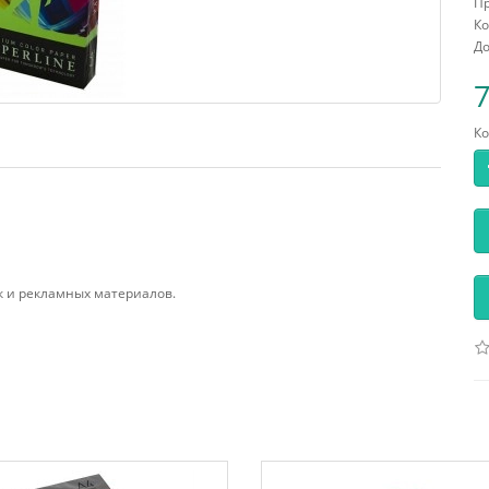
П
Ко
До
7
Ко
к и рекламных материалов.