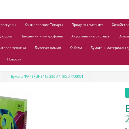
ксессуары
Канцелярские Товары
Продукты питания
Хозяйств
тующие
Наушники и микрофоны
Акустические системы
Элем
ытовая техника
Бытовая химия
Кабели
Бумага и материалы д
Новости
Бумага "PAPERLINE" № 230 А4, 80гр PARROT