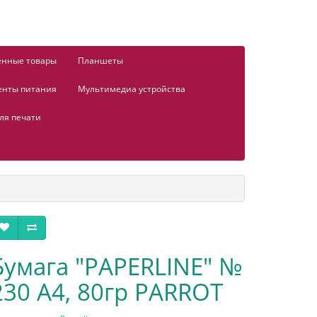
енные товары
Планшеты
енты питания
Мультимедиа устройства
ля печати
Бумага "PAPERLINE" №
230 А4, 80гр PARROT