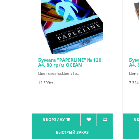
Бумага "PAPERLINE" № 120,
Бум
А4, 80 гр/м OCEAN
А4,
Цвет океана.Цвет: Го..
Цена 
12 599тг.
7 324
В КОРЗИНУ
В 
БЫСТРЫЙ ЗАКАЗ